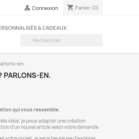
shopping_cart

Panier
(0)
Connexion
PERSONNALISÉS & CADEAUX

Parlons-en.
 ? PARLONS-EN.
ation qui vous ressemble.
èle idéal, je peux adapter une création
sation d’un nouvel article selon votre demande.
 votre projet, je serai heureuse d’explorer