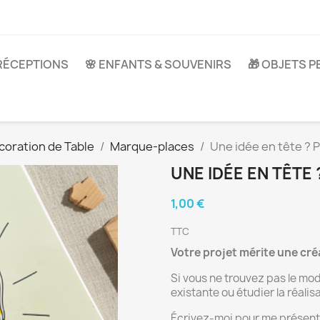
 RÉCEPTIONS
🌸 ENFANTS & SOUVENIRS
🎁 OBJETS 
coration de Table
Marque-places
Une idée en tête ? 
UNE IDÉE EN TÊTE
1,00 €
TTC
Votre projet mérite une cré
Si vous ne trouvez pas le mod
existante ou étudier la réali
Écrivez-moi pour me présenter