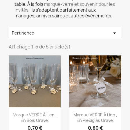
table. À la fois
marque-verre et souvenir pour les
invités
, ils s’adaptent parfaitement aux
mariages, anniversaires et autres événements.

Pertinence
Affichage 1-5 de 5 article(s)
Aperçu rapide
Aperçu rapide


Marque VERRE À Lien ,
Marque VERRE À Lien ,
En Bois Gravé.
En Plexiglas Gravé.
0,70 €
0,80 €