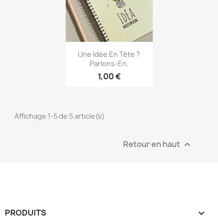
Aperçu rapide

Une Idée En Tête ?
Parlons-En.
1,00 €
Affichage 1-5 de 5 article(s)
Retour en haut

PRODUITS
