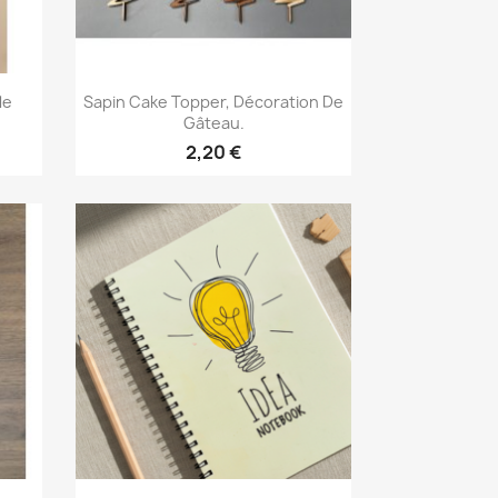
Aperçu rapide

le
Sapin Cake Topper, Décoration De
Gâteau.
2,20 €