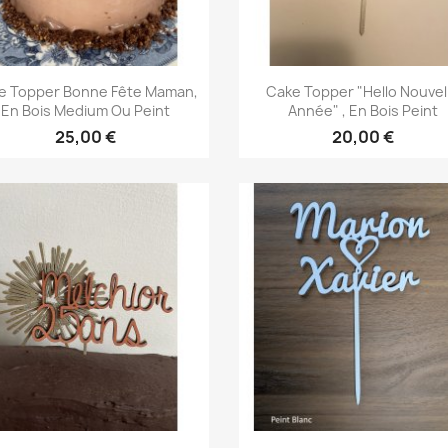
Aperçu rapide
Aperçu rapide


e Topper Bonne Fête Maman,
Cake Topper "Hello Nouvel
En Bois Medium Ou Peint
Année" , En Bois Peint
+3
25,00 €
20,00 €