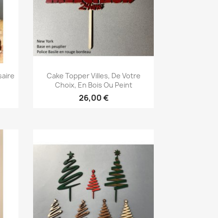
Aperçu rapide

saire
Cake Topper Villes, De Votre
Choix, En Bois Ou Peint
+3
26,00 €