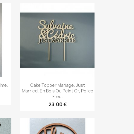
Aperçu rapide

Mme,
Cake Topper Mariage, Just
Married, En Bois Ou Peint Or, Police
Fred.
23,00 €