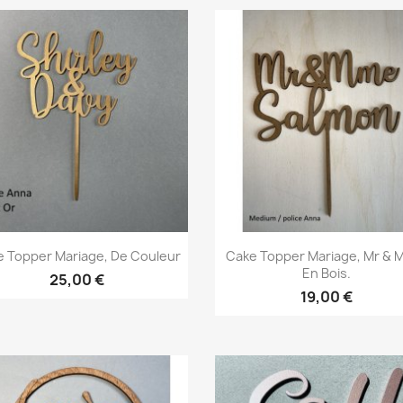
Aperçu rapide
Aperçu rapide


 Topper Mariage, De Couleur
Cake Topper Mariage, Mr & 
En Bois.
25,00 €
19,00 €