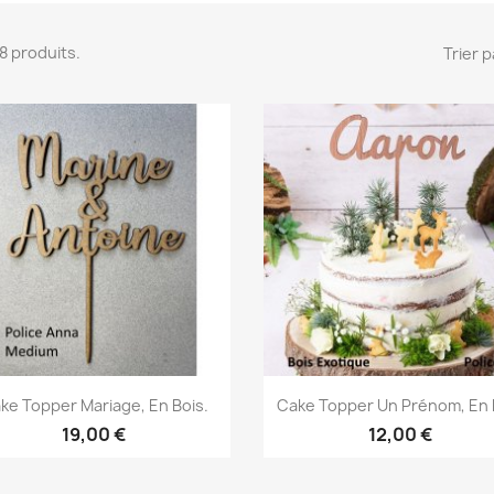
 18 produits.
Trier p
Aperçu rapide
Aperçu rapide


ke Topper Mariage, En Bois.
Cake Topper Un Prénom, En 
19,00 €
12,00 €