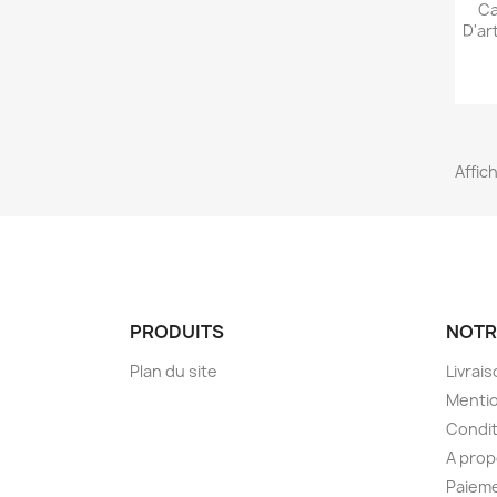
Ca
D'ar
Affich
PRODUITS
NOTR
Plan du site
Livrai
Mentio
Condit
A pro
Paieme