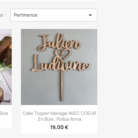

ar :
Pertinence
Aperçu rapide

Bois
Cake Topper Mariage AVEC COEUR
, En Bois , Police Anna.
19,00 €