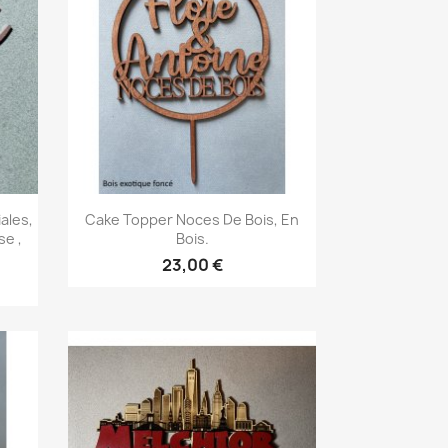
Aperçu rapide

ales,
Cake Topper Noces De Bois, En
se ,
Bois.
23,00 €