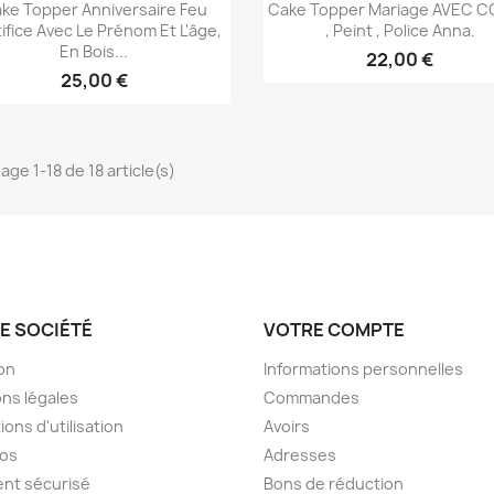
Aperçu rapide
Aperçu rapide


ke Topper Anniversaire Feu
Cake Topper Mariage AVEC 
tifice Avec Le Prénom Et L'âge,
, Peint , Police Anna.
+2
+
En Bois...
22,00 €
25,00 €
age 1-18 de 18 article(s)
E SOCIÉTÉ
VOTRE COMPTE
son
Informations personnelles
ns légales
Commandes
ions d'utilisation
Avoirs
pos
Adresses
nt sécurisé
Bons de réduction