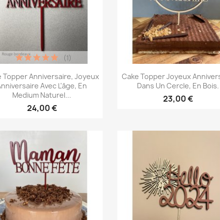
(1)
Aperçu rapide
Aperçu rapide


 Topper Anniversaire, Joyeux
Cake Topper Joyeux Anniver
Anniversaire Avec L'âge, En
Dans Un Cercle, En Bois.
Medium Naturel...
23,00 €
24,00 €