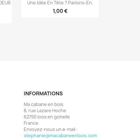
Aperçu rapide

COEUR
Une Idée En Tête ? Parlons-En.
3
1,00 €
INFORMATIONS
Ma cabane en bois
8, rue Lazare Hoche
62750 loos en gohelle
France
Envoyez-nous un e-mail :
stephanie@macabaneenbois.com