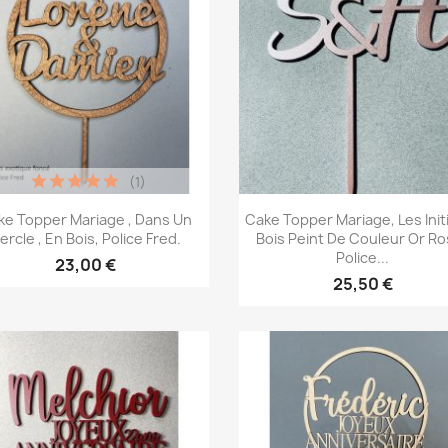
(1)
Aperçu rapide
Aperçu rapide


ke Topper Mariage , Dans Un
Cake Topper Mariage, Les Initi
ercle , En Bois, Police Fred.
Bois Peint De Couleur Or Ro
Police...
23,00 €
25,50 €